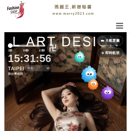
Previous
Next
☁️ 天氣雲圖
卍
5秒
10秒
15秒
✈️ 即時航班
15:31:58
TAIPEI
與台灣相同