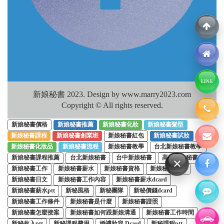
LINE
新娘秘書 2023. Design by www.marry2023.com
Copyright © All rights reserved.
新娘秘書價格
新娘秘書推薦
新娘秘書化妝
新娘秘書髮型
新娘秘書課程
新娘秘書創業班
新娘秘書紅包
新娘秘書試妝
新娘秘書化妝品
新娘秘書流程
新娘秘書教學
台北新娘秘書教學
新娘秘書課程推薦
台北新娘秘書
台中新娘秘書
高雄新娘秘書
×
新娘秘書工作
新娘秘書薪水
新娘秘書資格
新娘秘書英文
新娘秘書日文
新娘秘書工作內容
新娘秘書薪水dcard
新娘秘書薪水ptt
新秘風格
新秘團隊
新秘價錢dcard
新娘秘書工作條件
新娘秘書是什麼
新娘秘書證照
新娘秘書怎麼接案
新娘秘書如何跟新娘溝通
新娘秘書工作時間
新秘收入ptt
新秘課程費用
婚禮妝容 Dcard
新秘課程ptt