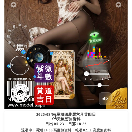
鼠
豬
牛
狗
虎
雞
兔
猴
龍
馬
羊
蛇
東
西
紫
微
斗
數
1
2
3
4
5
日之位置
黃
道
吉
日
2026/08/06
星期四
農曆六月廿四日
⛅
天氣暫無資料
日出 05:23｜日落 18:36
退潮中｜滿潮 14:36 高度無資料｜乾潮 02:11 高度無資料