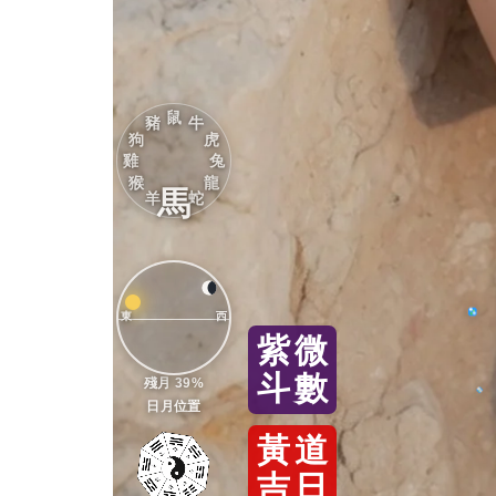
鼠
豬
牛
狗
虎
雞
兔
猴
龍
馬
羊
蛇
東
西
紫
微
斗
數
殘月 39%
日月位置
黃
道
吉
日