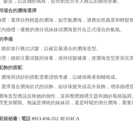
、髮質，以及婚紗風格，從而創造出令人難忘的婚禮形象。
同場合的瀏海選擇
外婚禮：選擇自然輕盈的瀏海，如空氣瀏海，適應自然風景和輕鬆
式室內婚禮：優雅的側分或妹妹頭瀏海更符合正式場合的氣氛。
的準備
髮：婚前進行幾次試髮，以確定最適合的瀏海造型。
髮護理：婚前注重頭髮的保養，保持頭髮健康，使瀏海造型更加完
配飾的搭配
紗：瀏海與頭紗的搭配需要謹慎考慮，以確保兩者相輔相成。
飾：選擇適合瀏海款式的頭飾，如珍珠髮夾或花卉裝飾，增添婚禮
瀏海造型應該反映她的個性，並與整體婚禮主題和婚紗風格協調
裡更加耀眼。無論是傳統的妹妹頭，還是時髦的側分瀏海，重要
新娘秘書 |
電話 0913-036-312 JESSICA