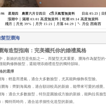
⛅
/06
星期四
農曆六月廿四日
天氣暫無資料
日出 05:23｜日落
漲潮中｜滿潮 03:01 高度無資料｜乾潮 09:14 高度無資料
殘月｜月光 39%｜月升 15:21｜月落 04:29｜↖ 月位 西南西
娘髮型瀏海
瀏海造型指南：完美襯托你的婚禮風格
中，新娘的造型是焦點之一，而髮型尤其重要。瀏海作為髮型的
僅能夠修飾臉型，還能增添婚禮造型的獨特韻味。
格的選擇
氣瀏海：輕盈而透氣，適合大多數臉型，尤其能夠修飾長型臉。
妹頭瀏海：齊劉海風格，適合額頭較高的新娘，能帶來可愛的感覺
分瀏海：適合大多數臉型，特別是圓臉或方臉的新娘，能夠拉長臉
瀏海：獨特而時尚，適合追求個性化造型的新娘。