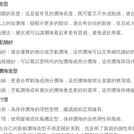
造型
巴周圍的長度：這是最常見的瀏海長度，既可愛又不失成熟感，適
毛以上的短瀏海：能顯示更多的額頭，適合有自信的新娘，並且給
海的層次：層次感可以讓瀏海看起來更有質感，避免過於厚重。
配婚紗
統婚紗：適合優雅的側分或空氣瀏海，這些瀏海可以完美襯托婚紗
代風格婚紗：可以嘗試更時尚的短瀏海或旁分瀏海，這些瀏海與現
瀏海造型
髮新娘：更適合齊劉海或側分瀏海，這些瀏海能突出直髮的整潔感
髮新娘：空氣瀏海或有層次的瀏海會是更好的選擇，這些瀏海與捲
打理
期修剪：為保持瀏海的理想形態，建議婚前定期修剪。
常打理：使用髮捲或吹風機定型，保持瀏海的自然彈性和風格。
合自己的新娘瀏海造型不僅是關於美觀，也反映了新娘的個性和