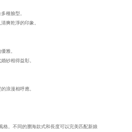
合多種臉型。
人清爽乾淨的印象。
的優雅。
代婚紗相得益彰。
。
髮的浪漫相呼應。
風格。不同的瀏海款式和長度可以完美匹配新娘