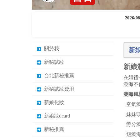
2026/08
關於我
新
新秘試妝
新娘
台北新秘推薦
在婚禮
瀏海不
新秘試妝費用
瀏海風
新娘化妝
- 空
- 妹
新娘妝dcard
- 旁
新秘推薦
- 短