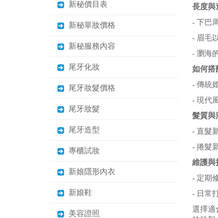
新秘價目表
長度與
- 下
新秘單妝價格
- 眉
新秘服務內容
- 瀏
尾牙化妝
如何搭
- 傳
尾牙妝髮價格
- 現
尾牙妝髮
髮質與
尾牙造型
- 直
- 捲
專櫃試妝
維護與
新娘隱形內衣
- 定
新娘鞋
- 日
選擇適
美容證照