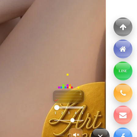
LINE
1
2
3
4
5
×