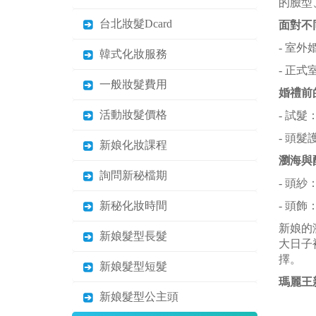
的臉型
台北妝髮Dcard
面對不
- 室
韓式化妝服務
- 正
一般妝髮費用
婚禮前
活動妝髮價格
- 試
- 頭
新娘化妝課程
瀏海與
詢問新秘檔期
- 頭
新秘化妝時間
- 頭
新娘的
新娘髮型長髮
大日子
擇。
新娘髮型短髮
瑪麗王
新娘髮型公主頭